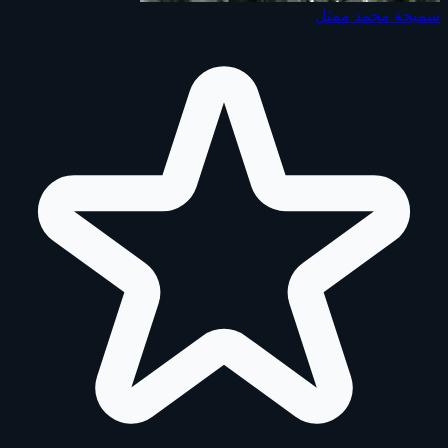
سميحة محمد
ممثل