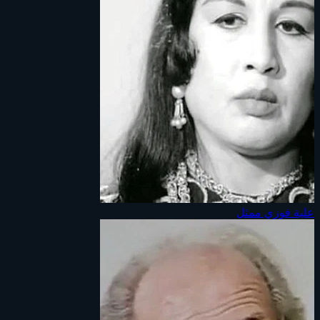
علية فوزي
ممثل