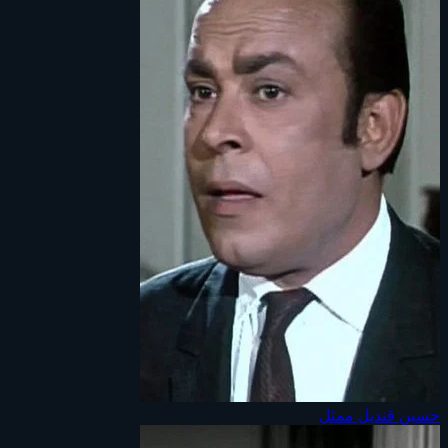
حسين قنديل
ممثل