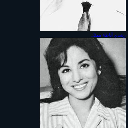
رشدي أباظة
ممثل