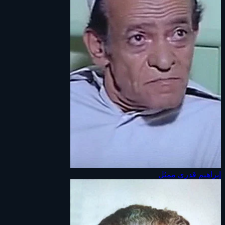
إبراهيم قدري
ممثل