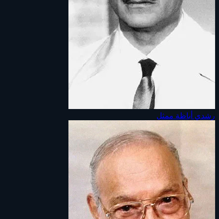
رشدي أباظة
ممثل