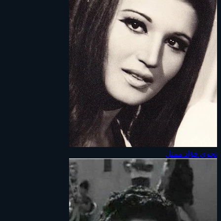
نجوى فؤاد
ممثل