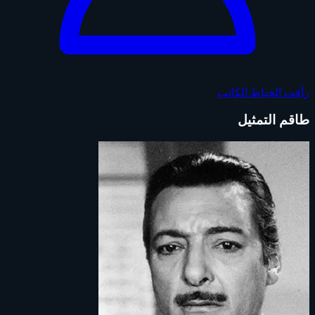
رأفت الخياط
الكاتب
طاقم التمثيل