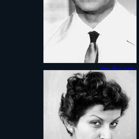
رشدي أباظة
ممثل