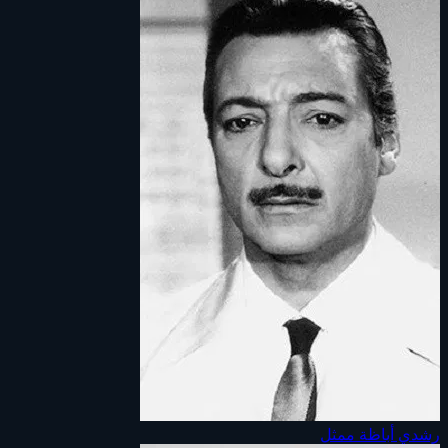
رشدي أباظة
ممثل