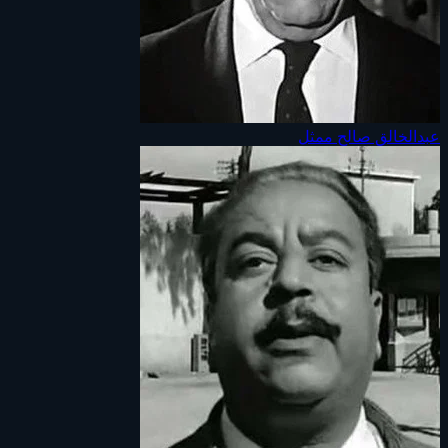
عبدالخالق صالح
ممثل