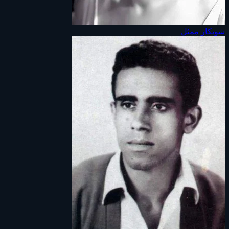
شويكار
ممثل