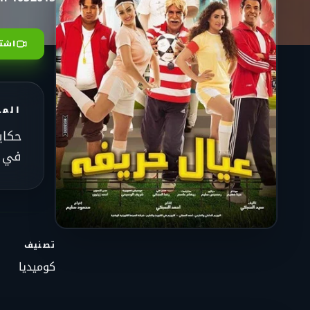
اشتر
الم
حكاي
في ا
تصنيف
كوميديا