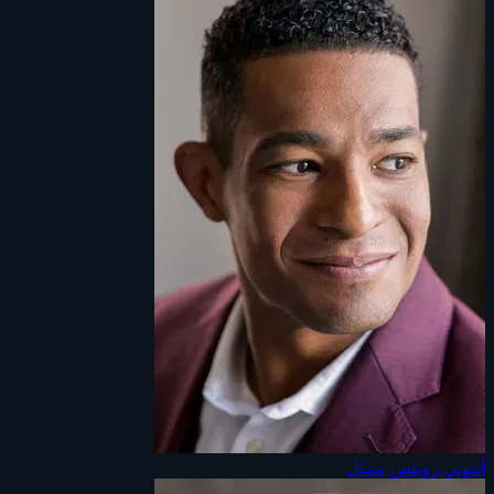
أنتوني روبلس
ممثل