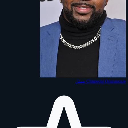
Chimechi Oparanozie
ممثل