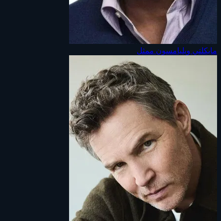
مايكلتي ويليامسون
ممثل