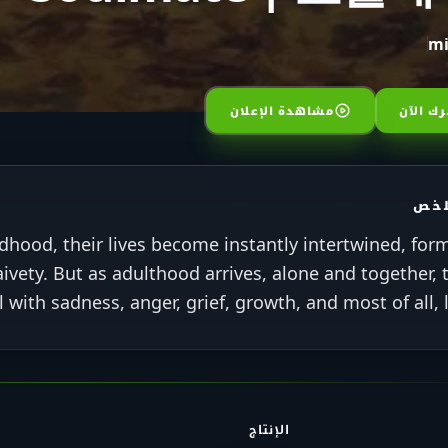
ك الآن
مشاهدة الإعلان
لخص
dhood, their lives become instantly intertwined, for
vety. But as adulthood arrives, alone and together, 
l with sadness, anger, grief, growth, and most of all, l
الإنتاج