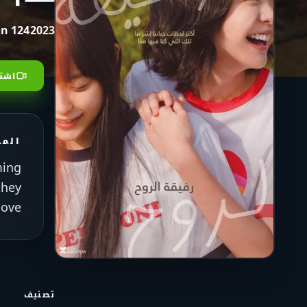
124 min
2023
اشتر
الم
ming
they
ove.
تصنيف