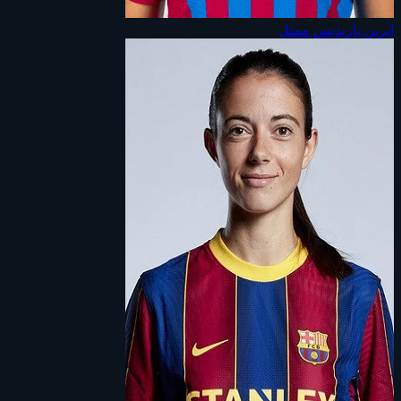
إيرين باريديس
ممثل