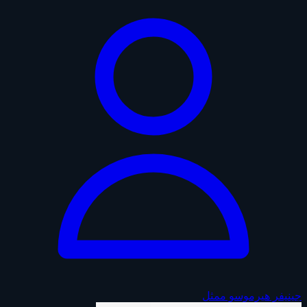
جينيفر هيرموسو
ممثل