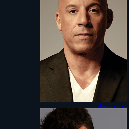
فين ديزل
ممثل