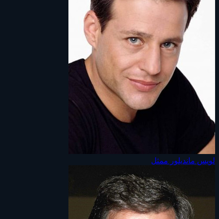
لويس مانديلور
ممثل