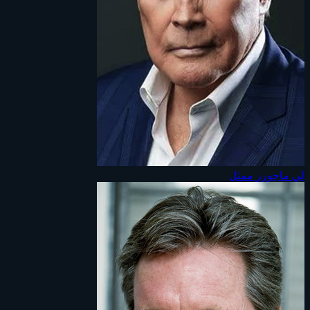
لي ماجورز
ممثل