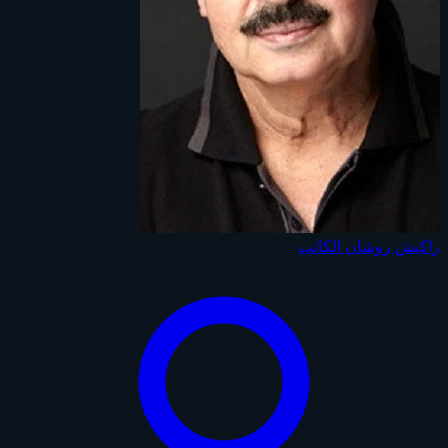
راكيش روشان
الكاتب