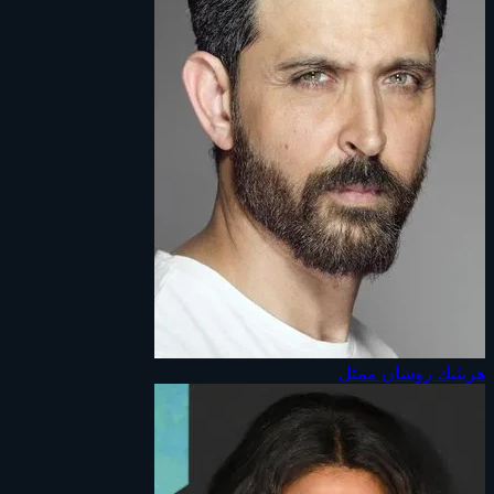
هريثيك روشان
ممثل