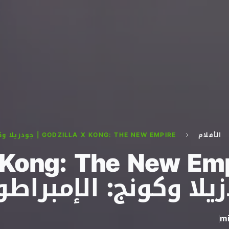
الأفلام
GODZILLA X KONG: THE NEW EMPIRE | جودزيلا وكونج: الإمبراطورية الجديدة
يلا وكونج: الإمبراطو