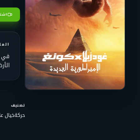
اشتر
الم
في إ
الأر
تصنيف
حركة
خيال ع