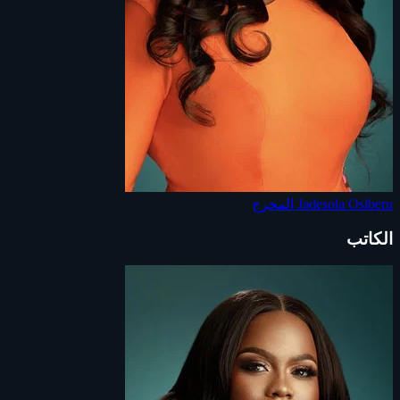
Jadesola Osiberu
المخرج
الكاتب