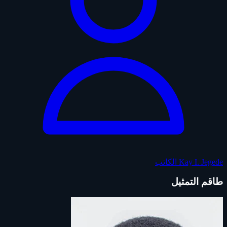
Kay I. Jegede
الكاتب
طاقم التمثيل