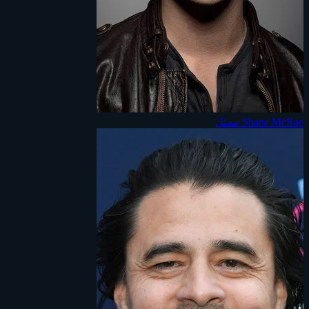
Shane McRae
ممثل