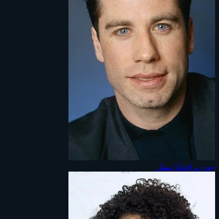
جون ترافولتا
ممثل