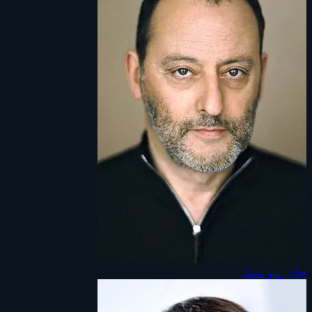
جان رينو
ممثل