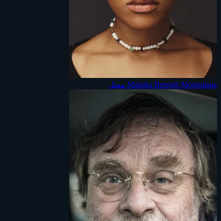
Malaika Berenth Mosendane
ممثل