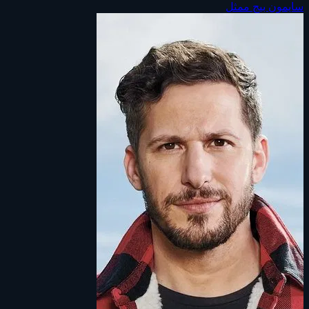
سايمون بيج
ممثل