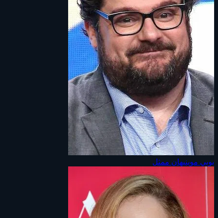
بوبي موينيهان
ممثل