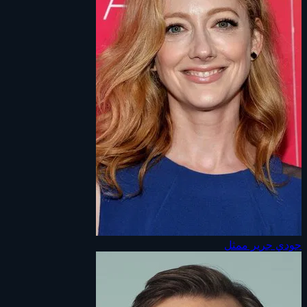
جودي جرير
ممثل