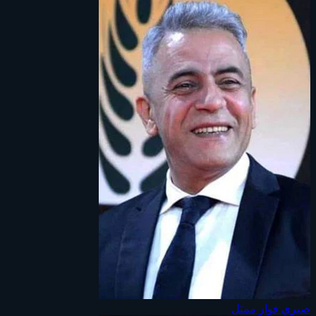
صبري فواز
ممثل