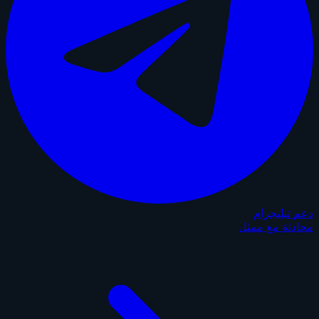
دعم تيليجرام
محادثة مع ممثل