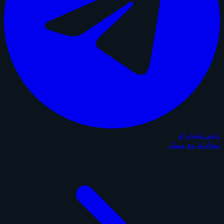
دعم تيليجرام
محادثة مع ممثل