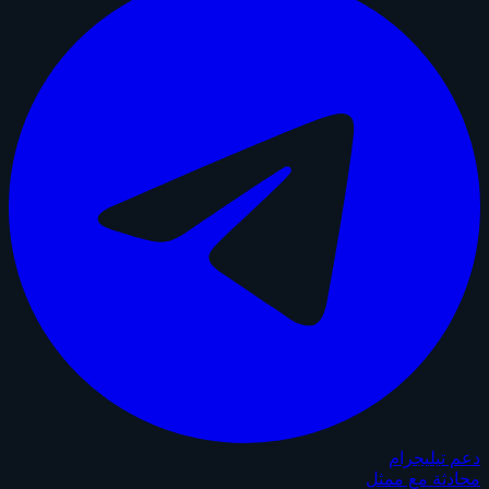
دعم تيليجرام
محادثة مع ممثل