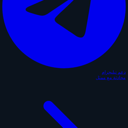
دعم تيليجرام
محادثة مع ممثل