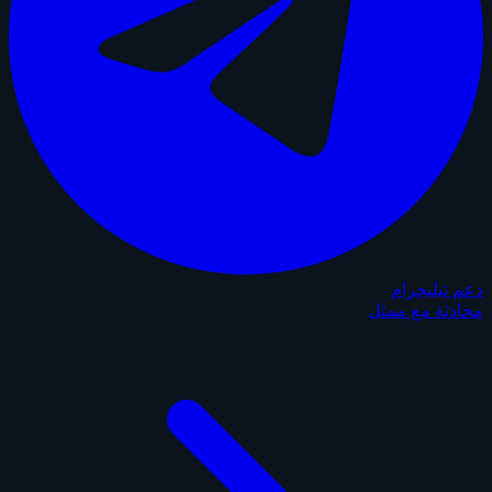
دعم تيليجرام
محادثة مع ممثل