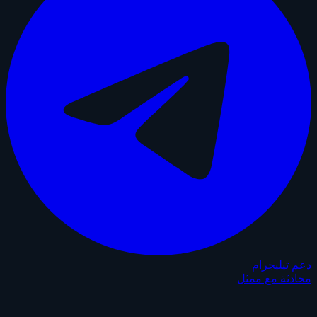
دعم تيليجرام
محادثة مع ممثل