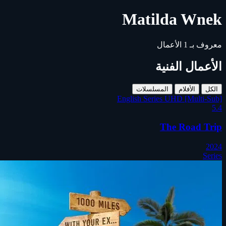
Matilda Wnek
معروف بـ
1
الأعمال
الأعمال الفنية
الكل
الأفلام
المسلسلات
English Series UHD [Multi-Sub]
5.4
The Road Trip
2024
Series