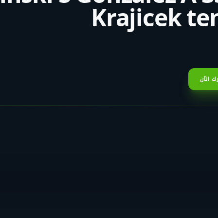
Krajicek te
ك الآن