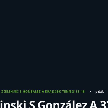
الأفلام
18 33 A PAVLÁSEK J ZIELINSKI S GONZÁLEZ A KRAJICEK TENNIS
Zielinski S González A